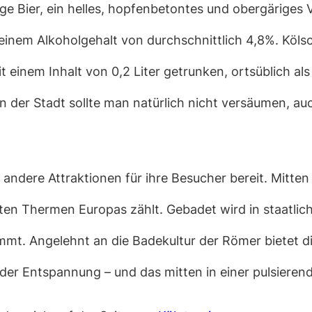
ge Bier, ein helles, hopfenbetontes und obergäriges Vo
nem Alkoholgehalt von durchschnittlich 4,8%. Kölsch
 einem Inhalt von 0,2 Liter getrunken, ortsüblich al
n der Stadt sollte man natürlich nicht versäumen, au
 andere Attraktionen für ihre Besucher bereit. Mitte
sten Thermen Europas zählt. Gebadet wird in staatli
ammt. Angelehnt an die Badekultur der Römer bietet 
er Entspannung – und das mitten in einer pulsieren