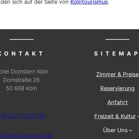
nden sich auf der Seite von
Kölntourismus
.
KONTAKT
SITEMA
otel Domstern Köln
Zimmer & Preise
Domstraße 26
50 668 Köln
Reservierung
Anfahrt
49 221 16 800 80
Freizeit & Kultur
Über Uns
o@hotel-domstern.de